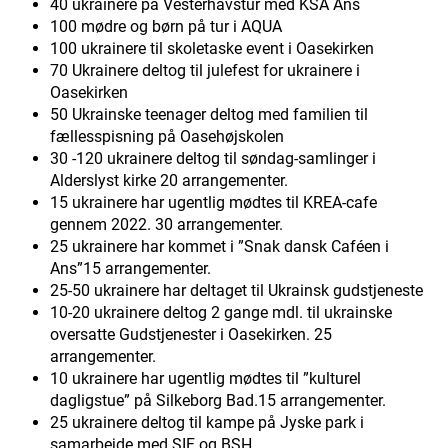
40 ukrainere på Vesterhavstur med KSA Ans
100 mødre og børn på tur i AQUA
100 ukrainere til skoletaske event i Oasekirken
70 Ukrainere deltog til julefest for ukrainere i
Oasekirken
50 Ukrainske teenager deltog med familien til
fællesspisning på Oasehøjskolen
30 -120 ukrainere deltog til søndag-samlinger i
Alderslyst kirke 20 arrangementer.
15 ukrainere har ugentlig mødtes til KREA-cafe
gennem 2022. 30 arrangementer.
25 ukrainere har kommet i ”Snak dansk Caféen i
Ans”15 arrangementer.
25-50 ukrainere har deltaget til Ukrainsk gudstjeneste
10-20 ukrainere deltog 2 gange mdl. til ukrainske
oversatte Gudstjenester i Oasekirken. 25
arrangementer.
10 ukrainere har ugentlig mødtes til ”kulturel
dagligstue” på Silkeborg Bad.15 arrangementer.
25 ukrainere deltog til kampe på Jyske park i
samarbejde med SIF og BSH.