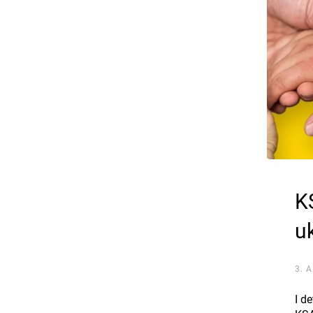
K
u
3. 
I d