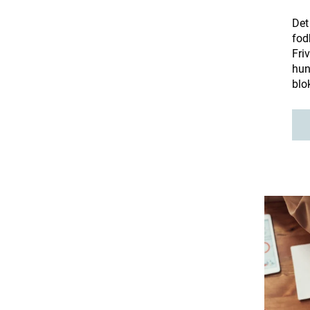
Det 
fod
Fri
hun
blo