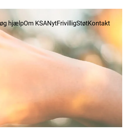
øg hjælp
Om KSA
Nyt
Frivillig
Støt
Kontakt