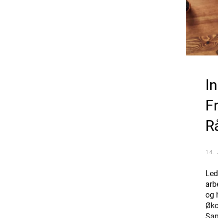
I
F
R
14.
Led
arb
og 
Øko
Sam