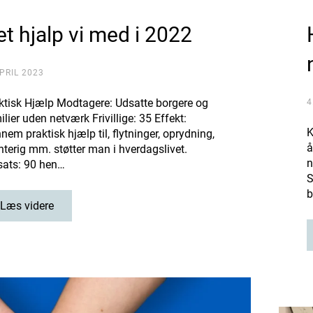
et hjalp vi med i 2022
APRIL 2023
ktisk Hjælp Modtagere: Udsatte borgere og
4
ilier uden netværk Frivillige: 35 Effekt:
K
nem praktisk hjælp til, flytninger, oprydning,
å
terig mm. støtter man i hverdagslivet.
n
sats: 90 hen…
S
b
Læs videre