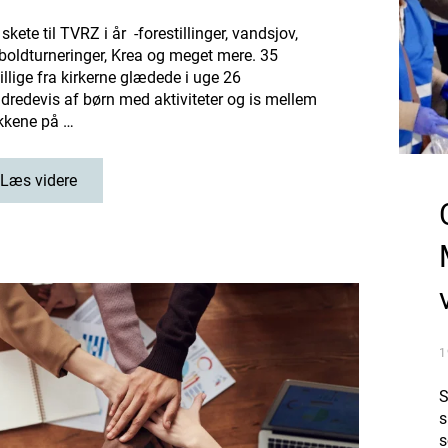
skete til TVRZ i år -forestillinger, vandsjov,
boldturneringer, Krea og meget mere. 35
villige fra kirkerne glædede i uge 26
dredevis af børn med aktiviteter og is mellem
kkene på …
Læs videre
1
S
s
s