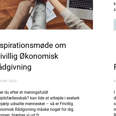
k
s
nspirationsmøde om
rivillig Økonomisk
ådgivning
 JUNI 2023
4
er du efter et meningsfuldt
I
ejdsfællesskab? kan lide at arbejde i exelark
d
hjælp udsatte mennesker – så er Frivillig
s
nomisk Rådgivning måske noget for dig.
m
men, hjælper vi ud fr…
R