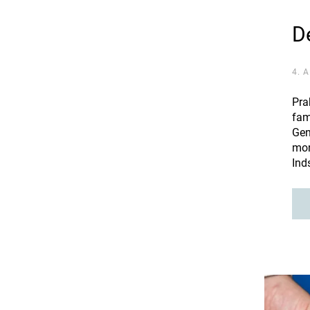
D
4. 
Pra
fam
Gen
mon
Ind