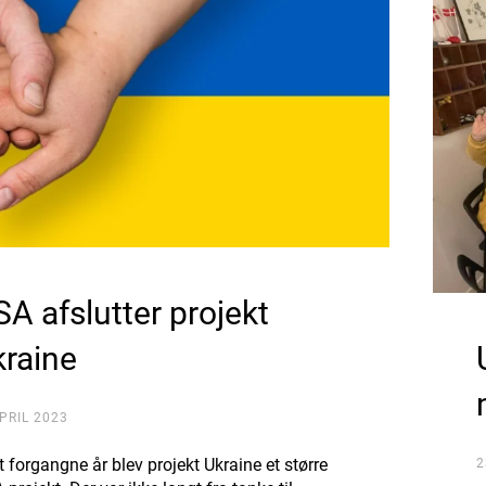
SA afslutter projekt
kraine
APRIL 2023
et forgangne år blev projekt Ukraine et større
2