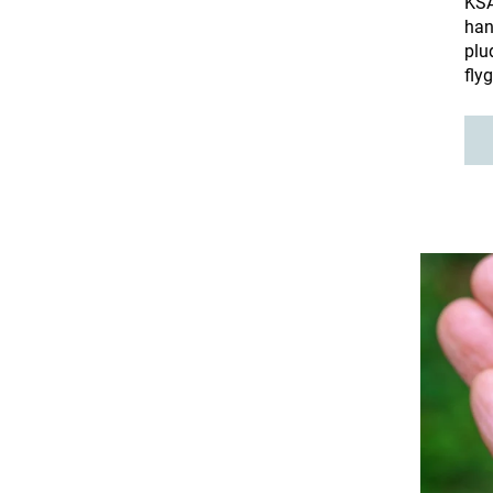
KSA
han
plu
fly