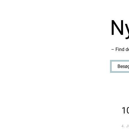
N
– Find de
Besøg
1
4. 