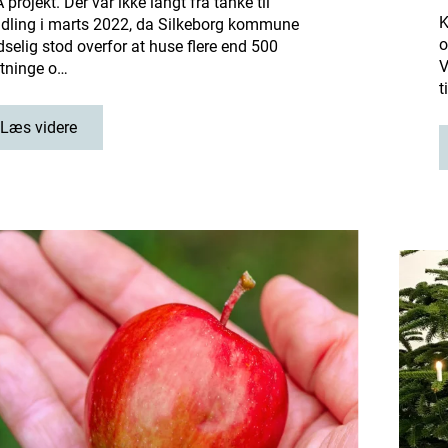
 projekt. Der var ikke langt fra tanke til
K
dling i marts 2022, da Silkeborg kommune
o
dselig stod overfor at huse flere end 500
V
gtninge o…
t
Læs videre